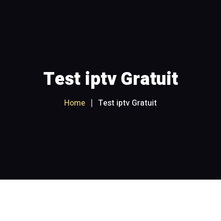
Accueil
Nos abonnements IPTV
FAQ
Test iptv Gratuit
Essai de connectivité
Home
Test iptv Gratuit
Paiement sécurisé