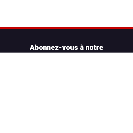
Abonnez-vous à notre
newsletter pour recevoir nos
meilleures offres!
[mc4wp_form id=”806″]